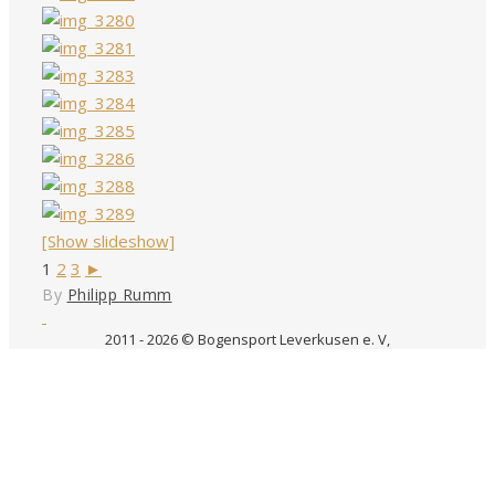
[Show slideshow]
1
2
3
►
By
Philipp Rumm
2011 - 2026 © Bogensport Leverkusen e. V,